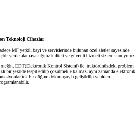
on Teknoloji Cihazlar
adece MF yetkili bayi ve servislerinde bulunan özel aletler sayesinde
içbir yerde alamayacağınız kaliteli ve güvenli hizmeti sizlere sunuyoru
rneğin, EDT(Elektronik Kontrol Sistemi) ile, traktörünüzdeki problem
ızlı bir şekilde tespit edilip çözülmekle kalmaz; aynı zamanda elektroni
onksiyonlar tek bir düğme dokunuşuyla geliştirilip yeniden
rogramlanabilir.