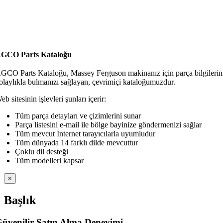
GCO Parts Kataloğu
GCO Parts Kataloğu, Massey Ferguson makinanız için parça bilgilerin
olaylıkla bulmanızı sağlayan, çevrimiçi kataloğumuzdur.
eb sitesinin işlevleri şunları içerir:
Tüm parça detayları ve çizimlerini sunar
Parça listesini e-mail ile bölge bayinize göndermenizi sağlar
Tüm mevcut İnternet tarayıcılarla uyumludur
Tüm dünyada 14 farklı dilde mevcuttur
Çoklu dil desteği
Tüm modelleri kapsar
Close
×
product
quick
Başlık
view
üvenilir Satın Alma Deneyimi