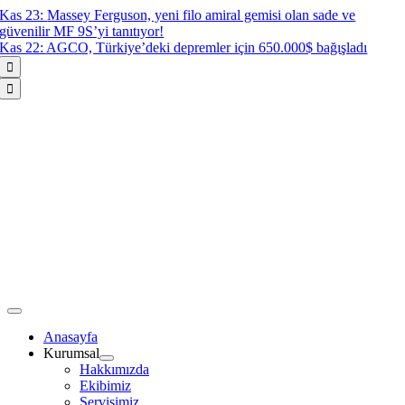
Skip
Kas 23:
Massey Ferguson, yeni filo amiral gemisi olan sade ve
to
güvenilir MF 9S’yi tanıtıyor!
content
Kas 22:
AGCO, Türkiye’deki depremler için 650.000$ bağışladı


Toggle
Navigation
Anasayfa
Kurumsal
Hakkımızda
Ekibimiz
Servisimiz