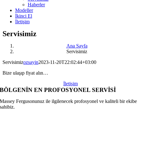
Haberler
Modeller
İkinci El
İletişim
Servisimiz
Ana Sayfa
Servisimiz
Servisimiz
ozsayin
2023-11-20T22:02:44+03:00
Bize ulaşıp fiyat alın…
İletişim
BÖLGENİN EN PROFOSYONEL SERVİSİ
Massey Fergusonunuz ile ilgilenecek profosyonel ve kaliteli bir ekibe
sahibiz.