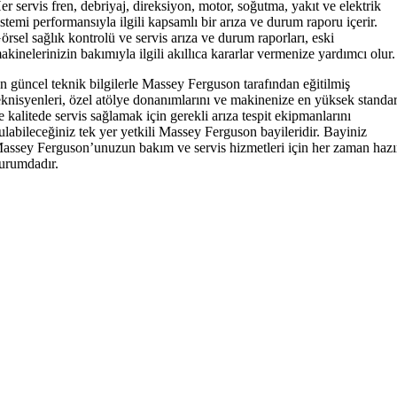
er servis fren, debriyaj, direksiyon, motor, soğutma, yakıt ve elektrik
istemi performansıyla ilgili kapsamlı bir arıza ve durum raporu içerir.
örsel sağlık kontrolü ve servis arıza ve durum raporları, eski
akinelerinizin bakımıyla ilgili akıllıca kararlar vermenize yardımcı olur.
n güncel teknik bilgilerle Massey Ferguson tarafından eğitilmiş
eknisyenleri, özel atölye donanımlarını ve makinenize en yüksek standar
e kalitede servis sağlamak için gerekli arıza tespit ekipmanlarını
ulabileceğiniz tek yer yetkili Massey Ferguson bayileridir. Bayiniz
assey Ferguson’unuzun bakım ve servis hizmetleri için her zaman hazı
urumdadır.