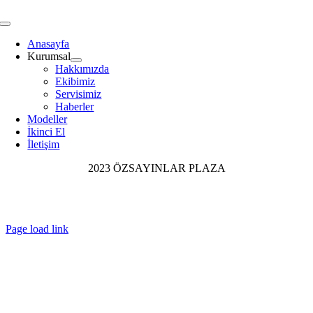
Toggle
Navigation
Anasayfa
Kurumsal
Hakkımızda
Ekibimiz
Servisimiz
Haberler
Modeller
İkinci El
İletişim
2023 ÖZSAYINLAR PLAZA
Page load link
Go
to
Top