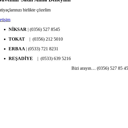
htiyaçlarınızı birlikte çözelim
letişim
NİKSAR
| (0356) 527 8545
TOKAT
| (0356) 212 5010
ERBAA
| (0533) 721 8231
REŞADİYE
| (0533) 639 5216
Bizi arayın… (0356) 527 85 4